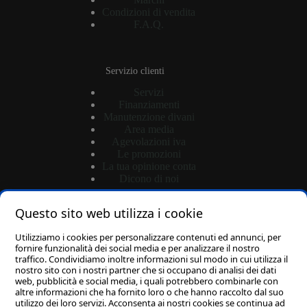
Condizioni di vendita
F.A.Q.
Servizio clienti
Servizi
Finanziamenti
Manutenzione divani
Area media
Agevolazioni iva
Le promozioni
La tua opinione conta
Dicono di noi
Questo sito web utilizza i cookie
Shop
Utilizziamo i cookies per personalizzare contenuti ed annunci, per
Login
fornire funzionalità dei social media e per analizzare il nostro
traffico. Condividiamo inoltre informazioni sul modo in cui utilizza il
Password dimenticata?
nostro sito con i nostri partner che si occupano di analisi dei dati
Carrello
web, pubblicità e social media, i quali potrebbero combinarle con
altre informazioni che ha fornito loro o che hanno raccolto dal suo
utilizzo dei loro servizi. Acconsenta ai nostri cookies se continua ad