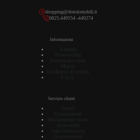
shopping@dotolomobili.it
0825.449554 -449274
Informazioni
Azienda
Punti vendita
Prenota una visita
Marchi
Condizioni di vendita
F.A.Q.
Servizio clienti
Servizi
Finanziamenti
Manutenzione divani
Area media
Agevolazioni iva
Le promozioni