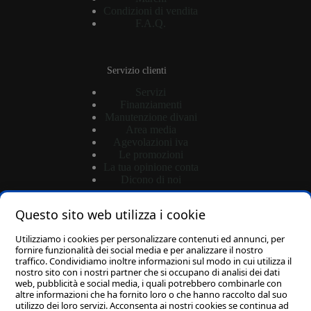
Condizioni di vendita
F.A.Q.
Servizio clienti
Servizi
Finanziamenti
Manutenzione divani
Area media
Agevolazioni iva
Le promozioni
La tua opinione conta
Dicono di noi
Questo sito web utilizza i cookie
Shop
Utilizziamo i cookies per personalizzare contenuti ed annunci, per
Login
fornire funzionalità dei social media e per analizzare il nostro
traffico. Condividiamo inoltre informazioni sul modo in cui utilizza il
Password dimenticata?
nostro sito con i nostri partner che si occupano di analisi dei dati
Carrello
web, pubblicità e social media, i quali potrebbero combinarle con
altre informazioni che ha fornito loro o che hanno raccolto dal suo
utilizzo dei loro servizi. Acconsenta ai nostri cookies se continua ad