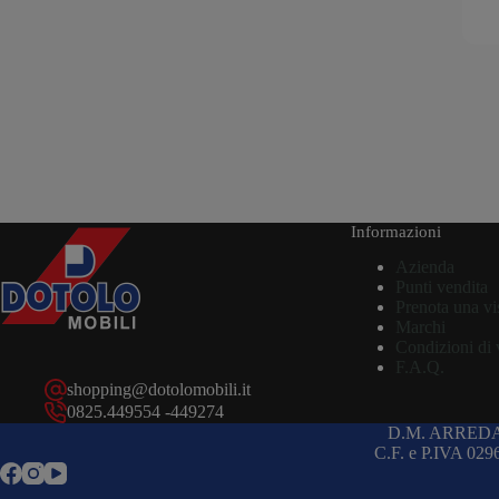
Informazioni
Azienda
Punti vendita
Prenota una vi
Marchi
Condizioni di 
F.A.Q.
shopping@dotolomobili.it
0825.449554 -449274
D.M. ARREDA
C.F. e P.IVA 02