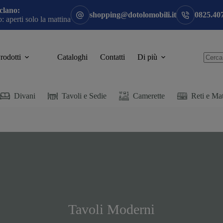
clano:
shopping@dotolomobili.it
0825.40
 aperti solo la mattina
rodotti
Cataloghi
Contatti
Di più
Divani
Tavoli e Sedie
Camerette
Reti e Mat
Tavoli Moderni