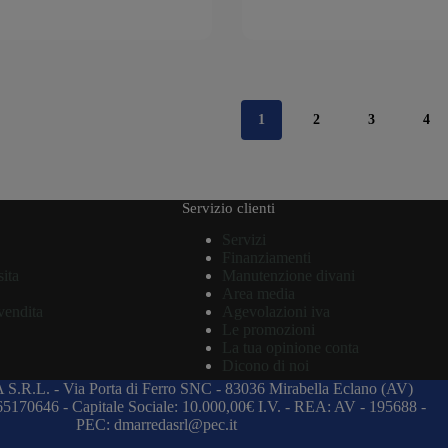
1
2
3
4
Servizio clienti
Servizi
Finanziamenti
sita
Manutenzione divani
Area media
vendita
Agevolazioni iva
Le promozioni
La tua opinione conta
Dicono di noi
 S.R.L.
-
Via Porta di Ferro SNC
-
83036 Mirabella Eclano (AV)
965170646
-
Capitale Sociale: 10.000,00€ I.V.
-
REA: AV - 195688
-
PEC: dmarredasrl@pec.it