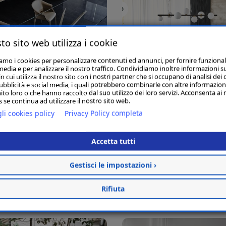
to sito web utilizza i cookie
iamo i cookies per personalizzare contenuti ed annunci, per fornire funzional
media e per analizzare il nostro traffico. Condividiamo inoltre informazioni s
 cui utilizza il nostro sito con i nostri partner che si occupano di analisi dei 
ubblicità e social media, i quali potrebbero combinarle con altre informazion
ito loro o che hanno raccolto dal suo utilizzo dei loro servizi. Acconsenta ai 
 se continua ad utilizzare il nostro sito web.
li cookies policy
Privacy Policy completa
Lancer | Cattelan Italia
Skorpio Keramik Premium | Cat
Italia
Tavoli e Sedie
,
Tavoli Moderni
Accetta tutti
Tavoli Moderni
Gestisci le impostazioni ›
Leggi tutto
Leggi tutto
Rifiuta