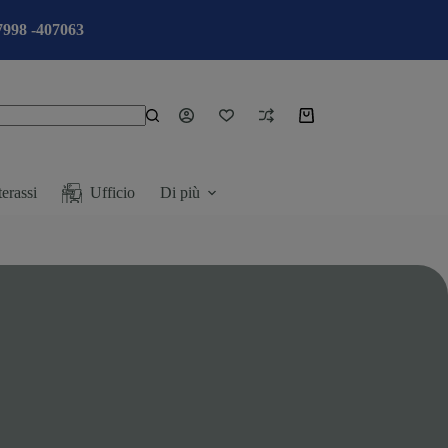
7998 -407063
erassi
Ufficio
Di più