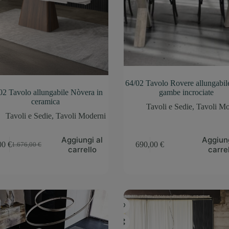
64/02 Tavolo Rovere allungabil
02 Tavolo allungabile Nòvera in
gambe incrociate
ceramica
Tavoli e Sedie
,
Tavoli Mo
Tavoli e Sedie
,
Tavoli Moderni
Aggiungi al
Aggiung
,00
€
690,00
€
1.676,00
€
carrello
carre