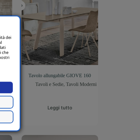
ità dei
ul
dati
i che
nostri
telan
Tavolo allungabile GIOVE 160
Tavoli e Sedie
,
Tavoli Moderni
Leggi tutto