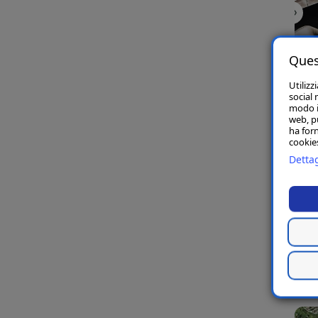
Ques
Utilizz
social 
modo in
web, p
ha forn
cookies
Dettag