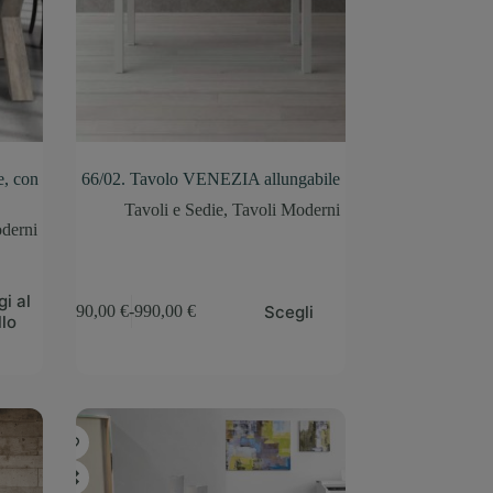
e, con
66/02. Tavolo VENEZIA allungabile
Tavoli e Sedie
,
Tavoli Moderni
derni
i al
Scegli
690,00
€
-
990,00
€
llo