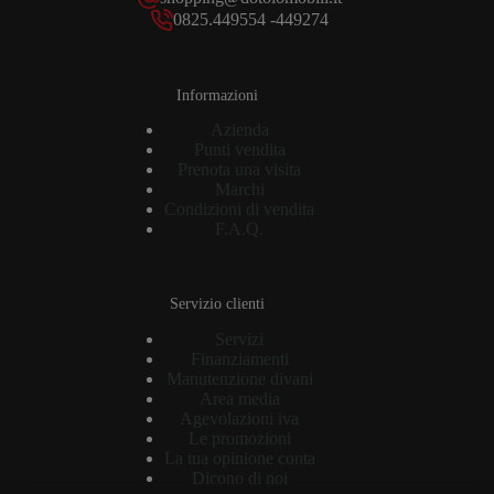
0825.449554 -449274
Informazioni
Azienda
Punti vendita
Prenota una visita
Marchi
Condizioni di vendita
F.A.Q.
Servizio clienti
Servizi
Finanziamenti
Manutenzione divani
Area media
Agevolazioni iva
Le promozioni
La tua opinione conta
Dicono di noi