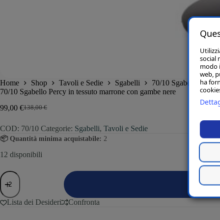
Ques
Utilizz
social 
modo in
web, p
ha forn
Home
Shop
Tavoli e Sedie
Sgabelli
70/10 Sgabello Percy
cookies
70/10 Sgabello Percy in tessuto marrone con gambe nere
Dettag
99,00
€
138,00
€
COD:
70/10
Categorie:
Sgabelli
,
Tavoli e Sedie
📦 Quantità minima acquistabile:
2
12 disponibili
Lista dei Desideri
Confronta