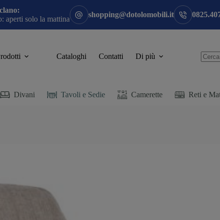
clano:
shopping@dotolomobili.it
0825.40
 aperti solo la mattina
rodotti
Cataloghi
Contatti
Di più
Divani
Tavoli e Sedie
Camerette
Reti e Mat