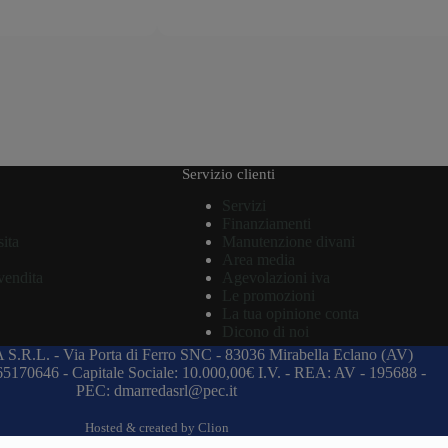
Servizio clienti
Servizi
Finanziamenti
sita
Manutenzione divani
Area media
vendita
Agevolazioni iva
Le promozioni
La tua opinione conta
Dicono di noi
 S.R.L.
-
Via Porta di Ferro SNC
-
83036 Mirabella Eclano (AV)
965170646
-
Capitale Sociale: 10.000,00€ I.V.
-
REA: AV - 195688
-
PEC: dmarredasrl@pec.it
Hosted & created by
Clion