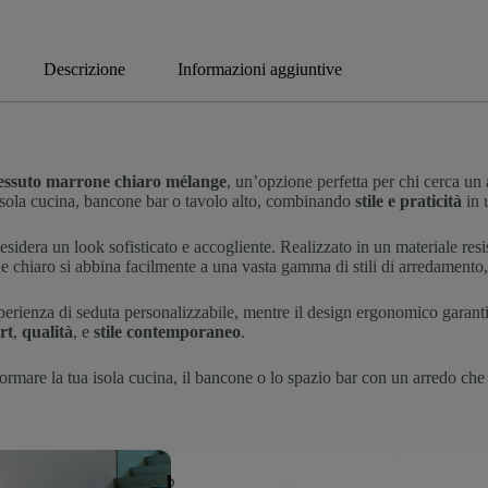
Descrizione
Informazioni aggiuntive
essuto marrone chiaro mélange
, un’opzione perfetta per chi cerca un
i isola cucina, bancone bar o tavolo alto, combinando
stile e praticità
in 
sidera un look sofisticato e accogliente. Realizzato in un materiale resis
ne chiaro si abbina facilmente a una vasta gamma di stili di arredamento,
perienza di seduta personalizzabile, mentre il design ergonomico garant
rt
,
qualità
, e
stile contemporaneo
.
formare la tua isola cucina, il bancone o lo spazio bar con un arredo ch