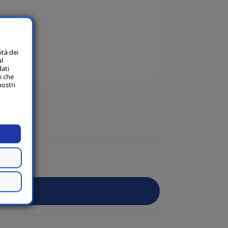
ità dei
ul
dati
i che
nostri