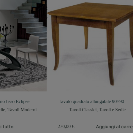
clipse
Tavolo quadrato allungabile 90×90
Ta
li Moderni
Tavoli Classici
,
Tavoli e Sedie
Aggiungi al carrello
270,00
€
3