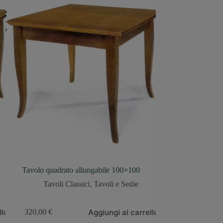
volo quadrato allungabile 100×100
Tavolo allungabile G
Tavoli Classici
,
Tavoli e Sedie
Tavoli e Sedie
,
Tav
Aggiungi al carrello
Leggi tutto
20,00
€