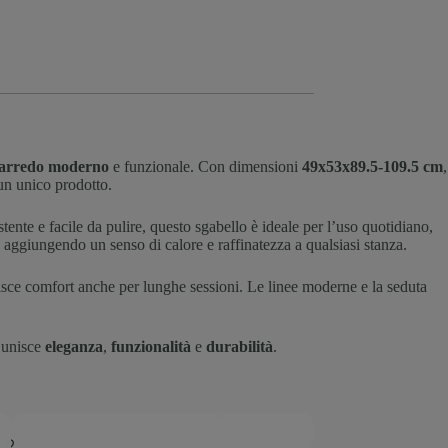
arredo moderno
e funzionale. Con dimensioni
49x53x89.5-109.5 cm
,
un unico prodotto.
tente e facile da pulire, questo sgabello è ideale per l’uso quotidiano,
 aggiungendo un senso di calore e raffinatezza a qualsiasi stanza.
isce comfort anche per lunghe sessioni. Le linee moderne e la seduta
e unisce
eleganza
,
funzionalità
e
durabilità
.