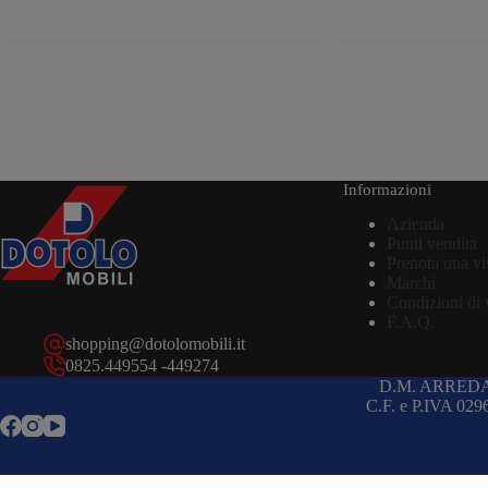
Informazioni
Azienda
Punti vendita
Prenota una vi
Marchi
Condizioni di 
F.A.Q.
shopping@dotolomobili.it
0825.449554 -449274
D.M. ARREDA
C.F. e P.IVA 02