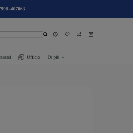
7998 -407063
erassi
Ufficio
Di più