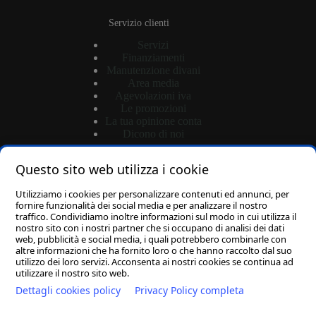
Servizio clienti
Servizi
Finanziamenti
Manutenzione divani
Area media
Agevolazioni iva
Le promozioni
La tua opinione conta
Dicono di noi
Questo sito web utilizza i cookie
Shop
Utilizziamo i cookies per personalizzare contenuti ed annunci, per
Login
fornire funzionalità dei social media e per analizzare il nostro
traffico. Condividiamo inoltre informazioni sul modo in cui utilizza il
Password dimenticata?
nostro sito con i nostri partner che si occupano di analisi dei dati
Carrello
web, pubblicità e social media, i quali potrebbero combinarle con
altre informazioni che ha fornito loro o che hanno raccolto dal suo
utilizzo dei loro servizi. Acconsenta ai nostri cookies se continua ad
utilizzare il nostro sito web.
Dettagli cookies policy
Privacy Policy completa
D.M. ARREDA S.R.L.
-
Via Porta di Ferro SNC
-
83036 Mirabella Eclano (AV)