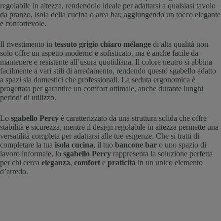
regolabile in altezza, rendendolo ideale per adattarsi a qualsiasi tavolo
da pranzo, isola della cucina o area bar, aggiungendo un tocco elegante
e confortevole.
Il rivestimento in
tessuto grigio chiaro mélange
di alta qualità non
solo offre un aspetto moderno e sofisticato, ma è anche facile da
mantenere e resistente all’usura quotidiana. Il colore neutro si abbina
facilmente a vari stili di arredamento, rendendo questo sgabello adatto
a spazi sia domestici che professionali. La seduta ergonomica è
progettata per garantire un comfort ottimale, anche durante lunghi
periodi di utilizzo.
Lo
sgabello Percy
è caratterizzato da una struttura solida che offre
stabilità e sicurezza, mentre il design regolabile in altezza permette una
versatilità completa per adattarsi alle tue esigenze. Che si tratti di
completare la tua
isola cucina
, il tuo
bancone bar
o uno spazio di
lavoro informale, lo
sgabello Percy
rappresenta la soluzione perfetta
per chi cerca
eleganza
,
comfort
e
praticità
in un unico elemento
d’arredo.