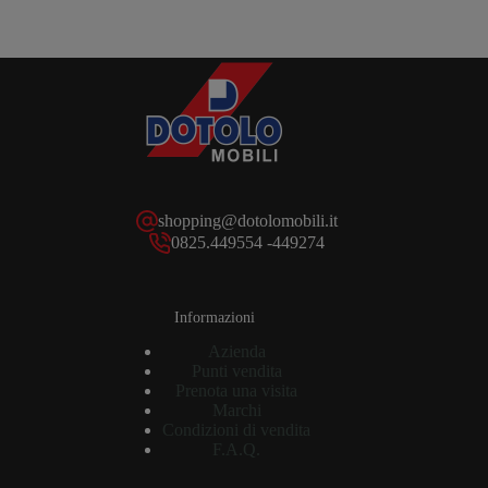
shopping@dotolomobili.it
0825.449554 -449274
Informazioni
Azienda
Punti vendita
Prenota una visita
Marchi
Condizioni di vendita
F.A.Q.