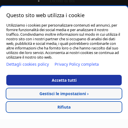
Dicono di noi
Questo sito web utilizza i cookie
Shop
Utilizziamo i cookies per personalizzare contenuti ed annunci, per
Login
fornire funzionalità dei social media e per analizzare il nostro
traffico. Condividiamo inoltre informazioni sul modo in cui utilizza il
Password dimenticata?
nostro sito con i nostri partner che si occupano di analisi dei dati
Carrello
web, pubblicità e social media, i quali potrebbero combinarle con
altre informazioni che ha fornito loro o che hanno raccolto dal suo
utilizzo dei loro servizi. Acconsenta ai nostri cookies se continua ad
utilizzare il nostro sito web.
Dettagli cookies policy
Privacy Policy completa
D.M. ARREDA S.R.L.
-
Via Porta di Ferro SNC
-
83036 Mirabella Eclano (AV)
C.F. e P.IVA 02965170646
-
Capitale Sociale: 10.000,00€ I.V.
Accetta tutti
-
REA: AV - 195688
-
PEC: dmarredasrl@pec.it
Hosted & created by
Clion
Gestisci le impostazioni ›
Rifiuta
Privacy Policy
-
Cookie Policy