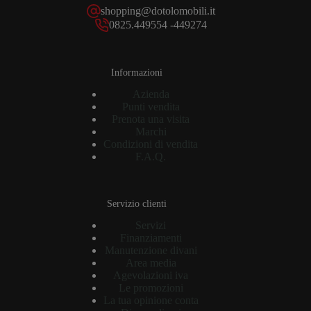
shopping@dotolomobili.it
0825.449554 -449274
Informazioni
Azienda
Punti vendita
Prenota una visita
Marchi
Condizioni di vendita
F.A.Q.
Servizio clienti
Servizi
Finanziamenti
Manutenzione divani
Area media
Agevolazioni iva
Le promozioni
La tua opinione conta