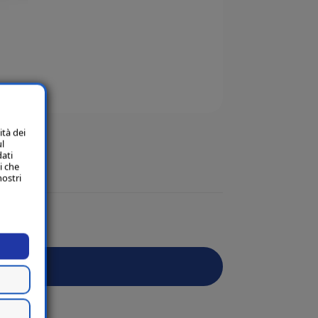
ità dei
ul
dati
i che
nostri