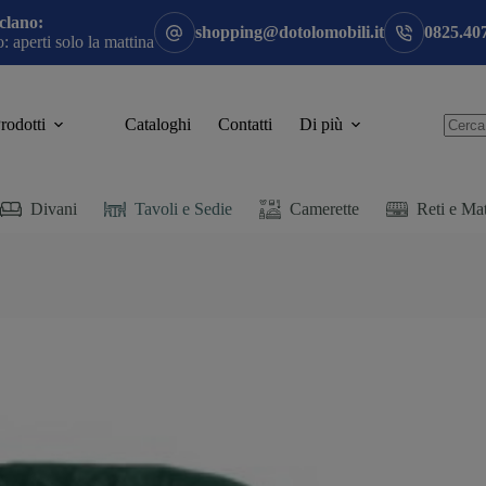
clano:
shopping@dotolomobili.it
0825.40
 aperti solo la mattina
rodotti
Cataloghi
Contatti
Di più
Divani
Tavoli e Sedie
Camerette
Reti e Mat