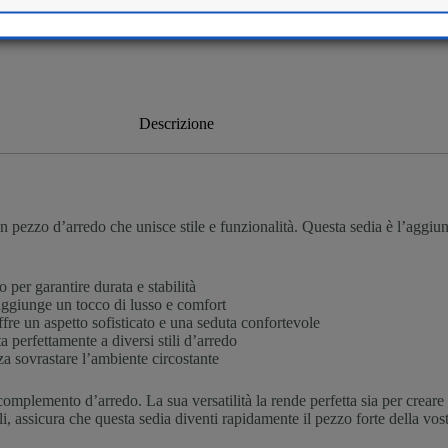
Descrizione
n pezzo d’arredo che unisce stile e funzionalità. Questa sedia è l’aggiunt
 per garantire durata e stabilità
ggiunge un tocco di lusso e comfort
fre un aspetto sofisticato e una seduta confortevole
a perfettamente a diversi stili d’arredo
za sovrastare l’ambiente circostante
omplemento d’arredo. La sua versatilità la rende perfetta sia per crear
i, assicura che questa sedia diventi rapidamente il pezzo forte della vost