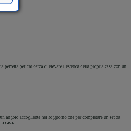
a perfetta per chi cerca di elevare l’estetica della propria casa con un
e un angolo accogliente nel soggiorno che per completare un set da
ra casa.