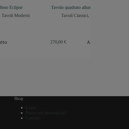
Tavolo quadrato allungabile 90×90
Tavoli Classici
,
Tavoli e Sedie
Aggiungi al carrello
270,00
€
Shop
Login
Password dimenticata?
Carrello