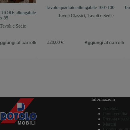
Tavolo quadrato allungabile 100×100
Tavolo moderno a
ile
Tavoli Classici
,
Tavoli e Sedie
Tavoli e
ello
Aggiungi al carrello
L
320,00
€
Informazioni
Azienda
Punti vendita
Prenota una vi
Marchi
Condizioni di 