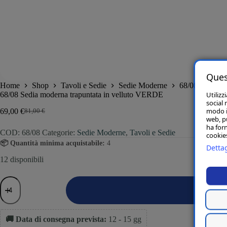
Ques
Home
Shop
Tavoli e Sedie
Sedie Moderne
68/08 Sedia m
Utilizz
68/08 Sedia moderna trapuntata in velluto VERDE
social 
modo in
69,00
€
81,00
€
web, p
ha forn
COD:
68/08
Categorie:
Sedie Moderne
,
Tavoli e Sedie
cookies
📦 Quantità minima acquistabile:
4
Dettag
12 disponibili
🚚 Data di consegna prevista:
12 - 15 gg