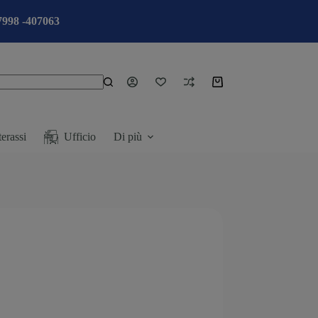
7998 -407063
erassi
Ufficio
Di più