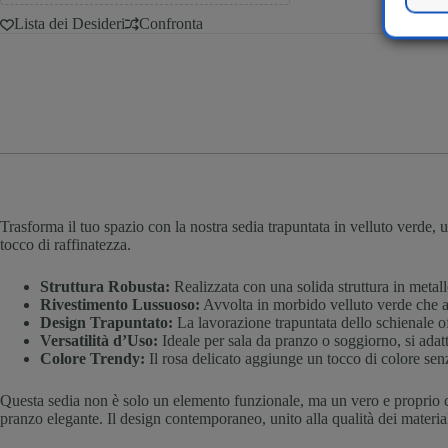
Lista dei Desideri
Confronta
Trasforma il tuo spazio con la nostra sedia trapuntata in velluto verde, u
tocco di raffinatezza.
Struttura Robusta:
Realizzata con una solida struttura in metallo
Rivestimento Lussuoso:
Avvolta in morbido velluto verde che a
Design Trapuntato:
La lavorazione trapuntata dello schienale of
Versatilità d’Uso:
Ideale per sala da pranzo o soggiorno, si adatt
Colore Trendy:
Il rosa delicato aggiunge un tocco di colore sen
Questa sedia non è solo un elemento funzionale, ma un vero e proprio c
pranzo elegante. Il design contemporaneo, unito alla qualità dei material