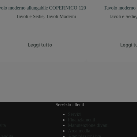
llungabile COPERNICO 120
Tavolo moderno fisso Eclipse
 Sedie
,
Tavoli Moderni
Tavoli e Sedie
,
Tavoli Moderni
eggi tutto
Leggi tutto
Servizio clienti
Servizi
Finanziamenti
sita
Manutenzione divani
Area media
vendita
Agevolazioni iva