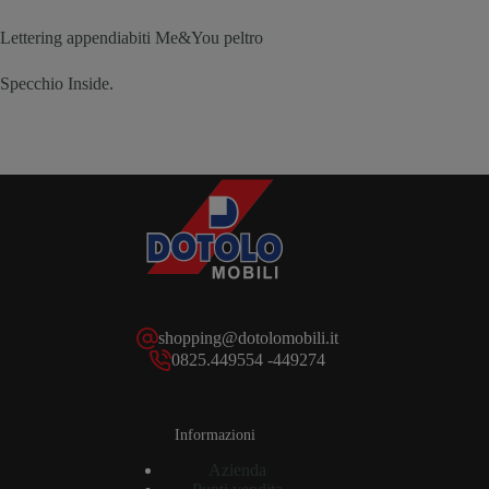
Lettering appendiabiti Me&You peltro
Specchio Inside.
shopping@dotolomobili.it
0825.449554 -449274
Informazioni
Azienda