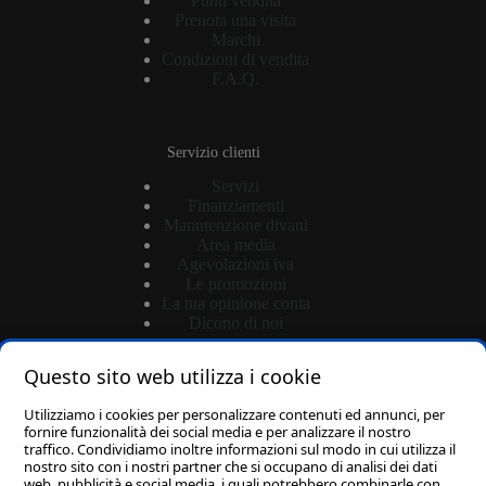
Punti vendita
Prenota una visita
Marchi
Condizioni di vendita
F.A.Q.
Servizio clienti
Servizi
Finanziamenti
Manutenzione divani
Area media
Agevolazioni iva
Le promozioni
La tua opinione conta
Dicono di noi
Questo sito web utilizza i cookie
Shop
Utilizziamo i cookies per personalizzare contenuti ed annunci, per
Login
fornire funzionalità dei social media e per analizzare il nostro
traffico. Condividiamo inoltre informazioni sul modo in cui utilizza il
Password dimenticata?
nostro sito con i nostri partner che si occupano di analisi dei dati
Carrello
web, pubblicità e social media, i quali potrebbero combinarle con