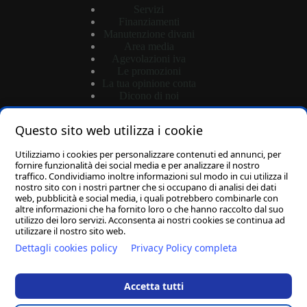
Servizi
Finanziamenti
Manutenzione divani
Area media
Agevolazioni iva
Le promozioni
La tua opinione conta
Dicono di noi
Questo sito web utilizza i cookie
Shop
Utilizziamo i cookies per personalizzare contenuti ed annunci, per
Login
fornire funzionalità dei social media e per analizzare il nostro
traffico. Condividiamo inoltre informazioni sul modo in cui utilizza il
Password dimenticata?
nostro sito con i nostri partner che si occupano di analisi dei dati
Carrello
web, pubblicità e social media, i quali potrebbero combinarle con
altre informazioni che ha fornito loro o che hanno raccolto dal suo
utilizzo dei loro servizi. Acconsenta ai nostri cookies se continua ad
utilizzare il nostro sito web.
Dettagli cookies policy
Privacy Policy completa
D.M. ARREDA S.R.L.
-
Via Porta di Ferro SNC
-
83036 Mirabella Eclano (AV)
C.F. e P.IVA 02965170646
-
Capitale Sociale: 10.000,00€ I.V.
Accetta tutti
-
REA: AV - 195688
-
PEC: dmarredasrl@pec.it