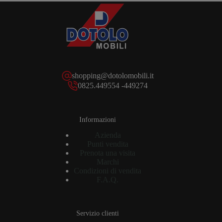
shopping@dotolomobili.it
0825.449554 -449274
Informazioni
Azienda
Punti vendita
Prenota una visita
Marchi
Condizioni di vendita
F.A.Q.
Servizio clienti