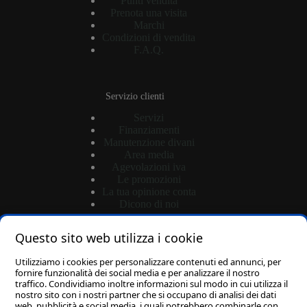
Punti vendita
Prenota una visita
Marchi
Condizioni di vendita
F.A.Q.
Servizio clienti
Servizi
Finanziamenti
Manutenzione divani
Area media
Agevolazioni iva
Le promozioni
La tua opinione conta
Dicono di noi
Questo sito web utilizza i cookie
Shop
Utilizziamo i cookies per personalizzare contenuti ed annunci, per
Login
fornire funzionalità dei social media e per analizzare il nostro
traffico. Condividiamo inoltre informazioni sul modo in cui utilizza il
Password dimenticata?
nostro sito con i nostri partner che si occupano di analisi dei dati
Carrello
web, pubblicità e social media, i quali potrebbero combinarle con