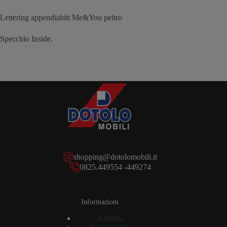
Lettering appendiabiti Me&You peltro
Specchio Inside.
shopping@dotolomobili.it
0825.449554 -449274
Informazioni
Azienda