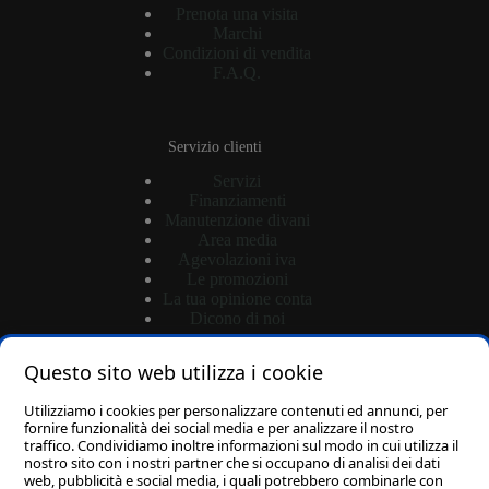
Prenota una visita
Marchi
Condizioni di vendita
F.A.Q.
Servizio clienti
Servizi
Finanziamenti
Manutenzione divani
Area media
Agevolazioni iva
Le promozioni
La tua opinione conta
Dicono di noi
Questo sito web utilizza i cookie
Shop
Utilizziamo i cookies per personalizzare contenuti ed annunci, per
Login
fornire funzionalità dei social media e per analizzare il nostro
traffico. Condividiamo inoltre informazioni sul modo in cui utilizza il
Password dimenticata?
nostro sito con i nostri partner che si occupano di analisi dei dati
Carrello
web, pubblicità e social media, i quali potrebbero combinarle con