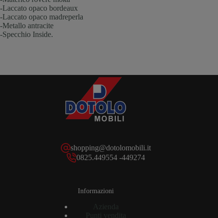
-Laccato opaco bordeaux
-Laccato opaco madreperla
-Metallo antracite
-Specchio Inside.
shopping@dotolomobili.it
0825.449554 -449274
Informazioni
Azienda
Punti vendita