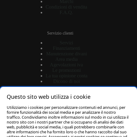
Marchi
Condizioni di vendita
F.A.Q.
Servizio clienti
Servizi
Finanziamenti
Manutenzione divani
Area media
Agevolazioni iva
Le promozioni
La tua opinione conta
Dicono di noi
Questo sito web utilizza i cookie
Shop
Utilizziamo i cookies per personalizzare contenuti ed annunci, per
Login
fornire funzionalità dei social media e per analizzare il nostro
traffico. Condividiamo inoltre informazioni sul modo in cui utilizza il
Password dimenticata?
nostro sito con i nostri partner che si occupano di analisi dei dati
Carrello
web, pubblicità e social media, i quali potrebbero combinarle con
altre informazioni che ha fornito loro o che hanno raccolto dal suo
utilizzo dei loro servizi. Acconsenta ai nostri cookies se continua ad