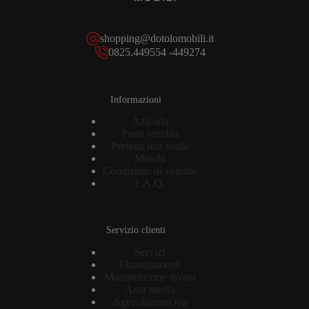
shopping@dotolomobili.it
0825.449554 -449274
Informazioni
Azienda
Punti vendita
Prenota una visita
Marchi
Condizioni di vendita
F.A.Q.
Servizio clienti
Servizi
Finanziamenti
Manutenzione divani
Area media
Agevolazioni iva