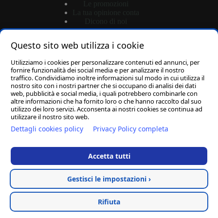
Le promozioni
La tua opinione conta
Dicono di noi
Questo sito web utilizza i cookie
Shop
Utilizziamo i cookies per personalizzare contenuti ed annunci, per
Login
fornire funzionalità dei social media e per analizzare il nostro
traffico. Condividiamo inoltre informazioni sul modo in cui utilizza il
Password dimenticata?
nostro sito con i nostri partner che si occupano di analisi dei dati
Carrello
web, pubblicità e social media, i quali potrebbero combinarle con
altre informazioni che ha fornito loro o che hanno raccolto dal suo
utilizzo dei loro servizi. Acconsenta ai nostri cookies se continua ad
utilizzare il nostro sito web.
Dettagli cookies policy
Privacy Policy completa
D.M. ARREDA S.R.L.
-
Via Porta di Ferro SNC
-
83036 Mirabella Eclano (AV)
C.F. e P.IVA 02965170646
-
Capitale Sociale: 10.000,00€ I.V.
Accetta tutti
-
REA: AV - 195688
-
PEC: dmarredasrl@pec.it
Hosted & created by
Clion
Gestisci le impostazioni ›
Rifiuta
Privacy Policy
-
Cookie Policy