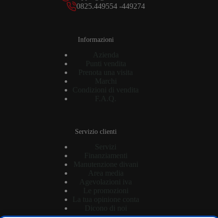
0825.449554 -449274
Informazioni
Azienda
Punti vendita
Prenota una visita
Marchi
Condizioni di vendita
F.A.Q.
Servizio clienti
Servizi
Finanziamenti
Manutenzione divani
Area media
Agevolazioni iva
Le promozioni
La tua opinione conta
Dicono di noi