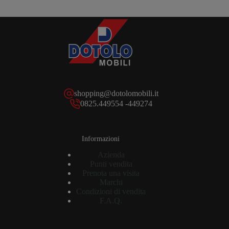
shopping@dotolomobili.it
0825.449554 -449274
Informazioni
Azienda
Punti vendita
Prenota una visita
Marchi
Condizioni di vendita
F.A.Q.