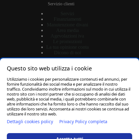
Servizio clienti
Servizi
Finanziamenti
Manutenzione divani
Area media
Agevolazioni iva
Le promozioni
La tua opinione conta
Dicono di noi
Questo sito web utilizza i cookie
Shop
Utilizziamo i cookies per personalizzare contenuti ed annunci, per
Login
fornire funzionalità dei social media e per analizzare il nostro
traffico. Condividiamo inoltre informazioni sul modo in cui utilizza il
Password dimenticata?
nostro sito con i nostri partner che si occupano di analisi dei dati
Carrello
web, pubblicità e social media, i quali potrebbero combinarle con
altre informazioni che ha fornito loro o che hanno raccolto dal suo
utilizzo dei loro servizi. Acconsenta ai nostri cookies se continua ad
utilizzare il nostro sito web.
Dettagli cookies policy
Privacy Policy completa
D.M. ARREDA S.R.L.
-
Via Porta di Ferro SNC
-
83036 Mirabella Eclano (AV)
C.F. e P.IVA 02965170646
-
Capitale Sociale: 10.000,00€ I.V.
Accetta tutti
-
REA: AV - 195688
-
PEC: dmarredasrl@pec.it